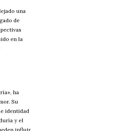
 dejado una
egado de
spectivas
ido en la
y
ría», ha
mor. Su
de identidad
duría y el
eden influir