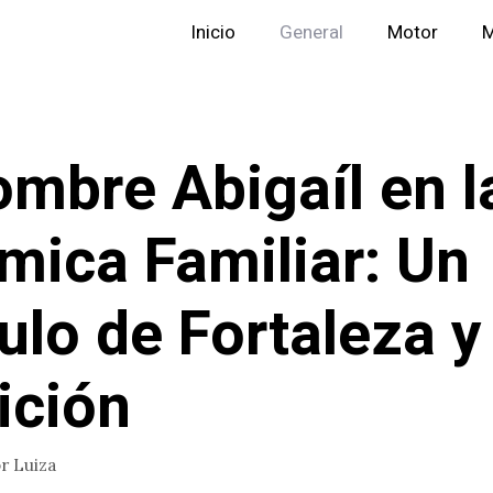
Inicio
General
Motor
M
ombre Abigaíl en l
mica Familiar: Un
ulo de Fortaleza y
ición
or
Luiza