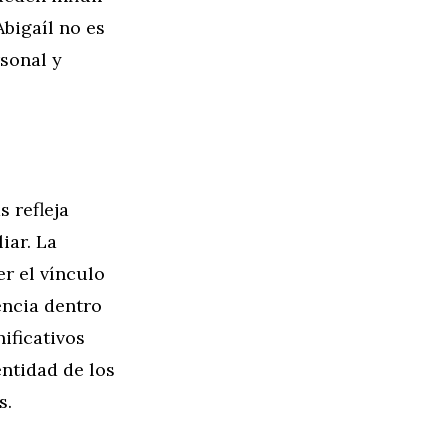
Abigaíl no es
rsonal y
 refleja
iar. La
r el vínculo
encia dentro
ificativos
entidad de los
s.