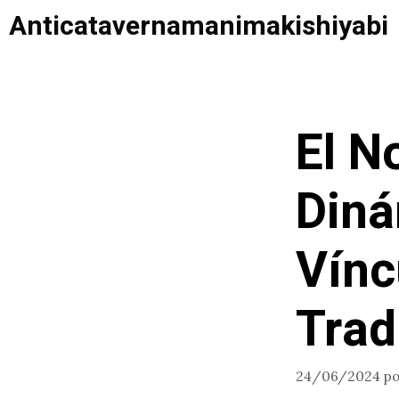
Saltar
Anticatavernamanimakishiyabi
al
contenido
El N
Diná
Vínc
Trad
24/06/2024
p