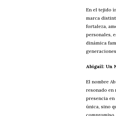
En el tejido 
marca distint
fortaleza, am
personales, e
dinámica fami
generaciones
Abigaíl: Un
El nombre Abi
resonado en 
presencia en
única, sino q
compromiso. 