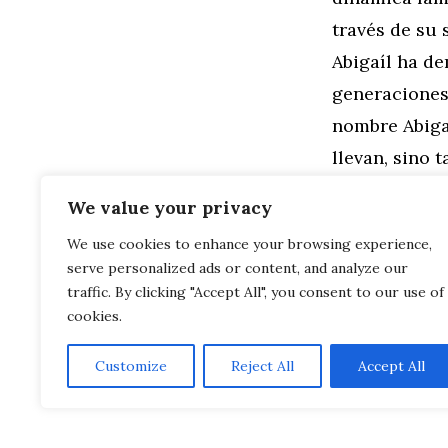
través de su 
Abigaíl ha d
generaciones 
nombre Abigaí
llevan, sino 
lo largo de l
We value your privacy
We use cookies to enhance your browsing experience,
Categorías
Familia
,
Gen
serve personalized ads or content, and analyze our
Celebrando a
Educación A
traffic. By clicking "Accept All", you consent to our use of
cookies.
Customize
Reject All
Accept All