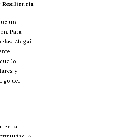
 Resiliencia
que un
ón. Para
elas, Abigaíl
ente,
 que lo
iares y
argo del
e en la
ntinuidad. A