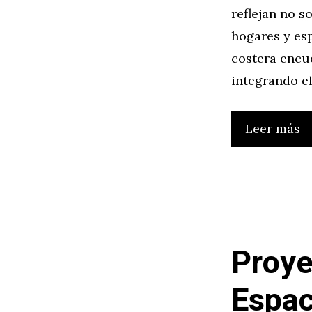
reflejan no s
hogares y esp
costera encue
integrando e
Leer más
Proye
Espac