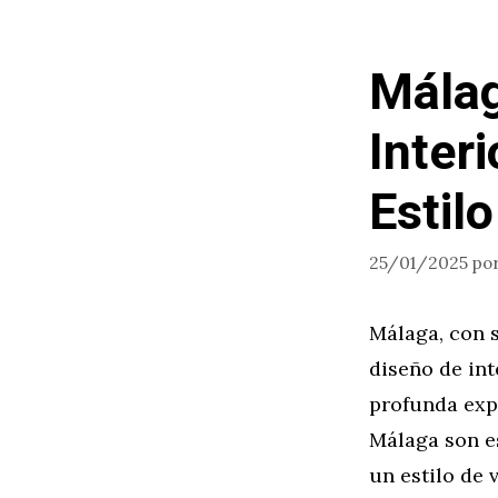
Málag
Interi
Estil
25/01/2025
po
Málaga, con s
diseño de int
profunda expr
Málaga son e
un estilo de 