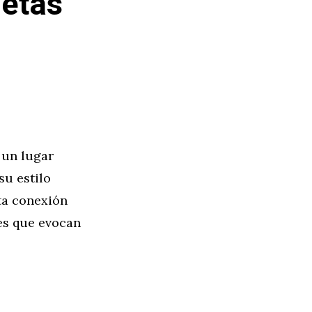
letas
 un lugar
su estilo
sta conexión
les que evocan