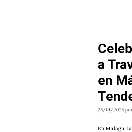
Celeb
a Tra
en Má
Tend
25/01/2025
po
En Málaga, l