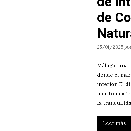
de In
de Co
Natur
25/01/2025
po
Málaga, una c
donde el mar 
interior. El 
marítima a tr
la tranquilid
Leer más