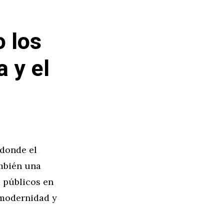
 los
a y el
 donde el
ambién una
s públicos en
 modernidad y