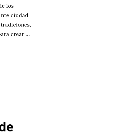
de los
rante ciudad
tradiciones,
ara crear …
 de