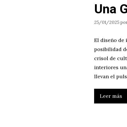
Una G
25/01/2025
po
El diseño de 
posibilidad d
crisol de cul
interiores u
llevan el pul
Leer más