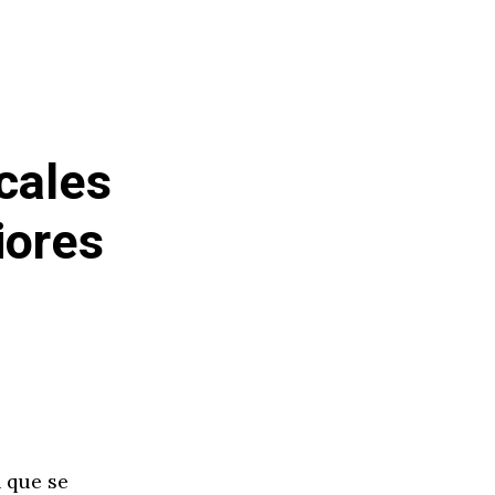
cales
iores
 que se