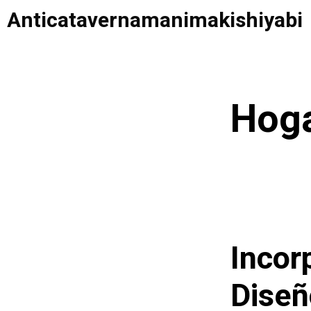
Saltar
Anticatavernamanimakishiyabi
al
contenido
Hog
Incor
Diseñ