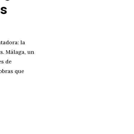
as
tadora: la
es. Málaga, un
es de
obras que