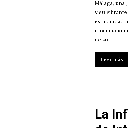
Málaga, una j
y su vibrante
esta ciudad n
dinamismo mo
de su …
Leer más
La In