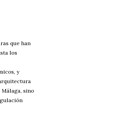
uras que han
sta los
micos, y
arquitectura
e Málaga, sino
egulación