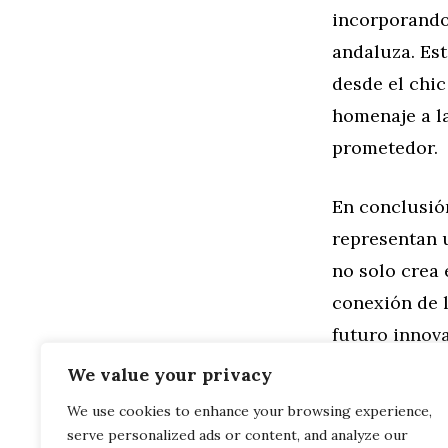
incorporando
andaluza. Est
desde el chic
homenaje a la
prometedor.
En conclusión
representan 
no solo crea 
conexión de l
futuro innova
We value your privacy
Categorías
General
,
Ho
We use cookies to enhance your browsing experience,
La Influenci
serve personalized ads or content, and analyze our
Materiales Natu