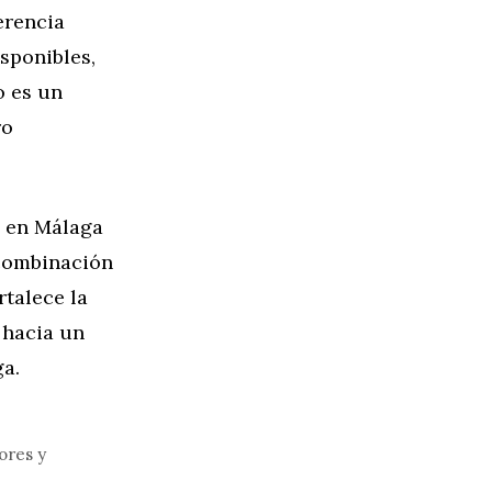
erencia
isponibles,
o es un
ro
s en Málaga
 combinación
rtalece la
 hacia un
a.
ores y