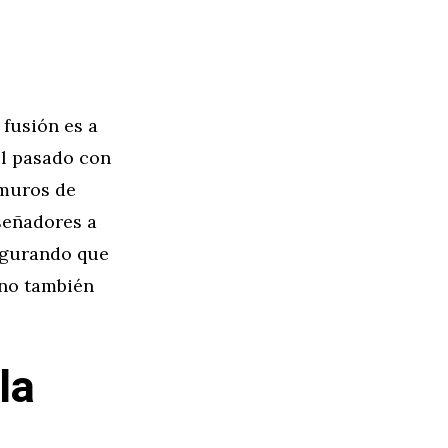
fusión es a
el pasado con
 muros de
señadores a
egurando que
ino también
la