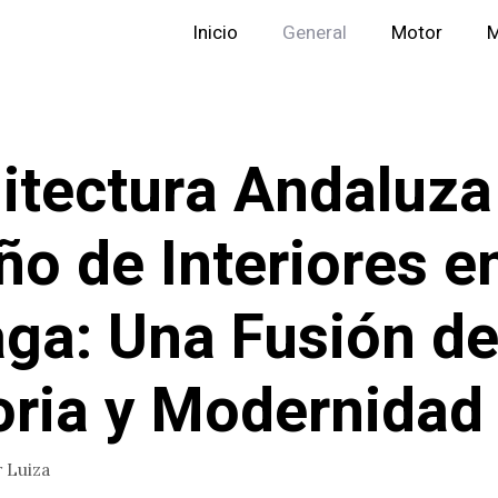
Inicio
General
Motor
M
itectura Andaluza
ño de Interiores e
ga: Una Fusión d
oria y Modernidad
r
Luiza