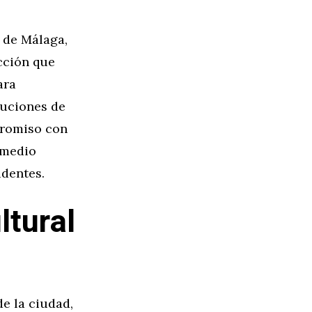
o de Málaga,
cción que
ara
luciones de
promiso con
 medio
identes.
ltural
de la ciudad,