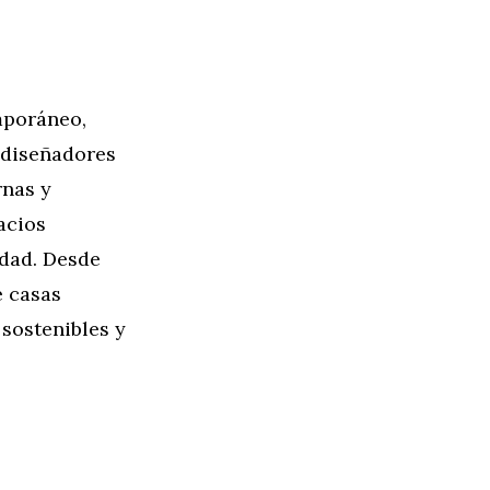
mporáneo,
s diseñadores
rnas y
acios
udad. Desde
e casas
 sostenibles y