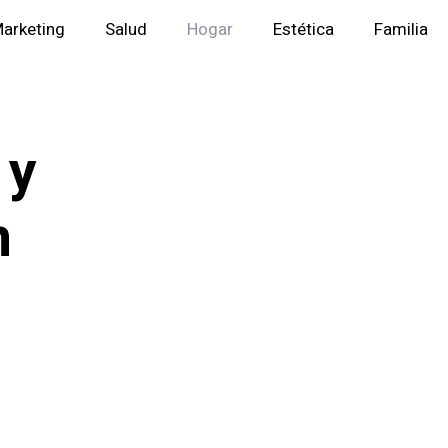
arketing
Salud
Hogar
Estética
Familia
 y
n
e