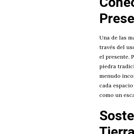
Conec
Prese
Una de las m
través del u
el presente.
piedra tradi
menudo incor
cada espacio 
como un esca
Soste
Tierr