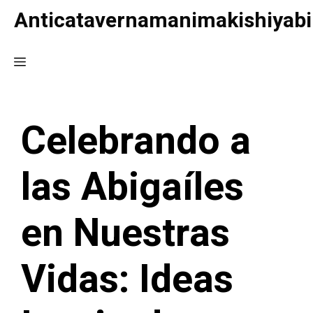
Saltar
Anticatavernamanimakishiyabi
al
contenido
Menú
Celebrando a
las Abigaíles
en Nuestras
Vidas: Ideas