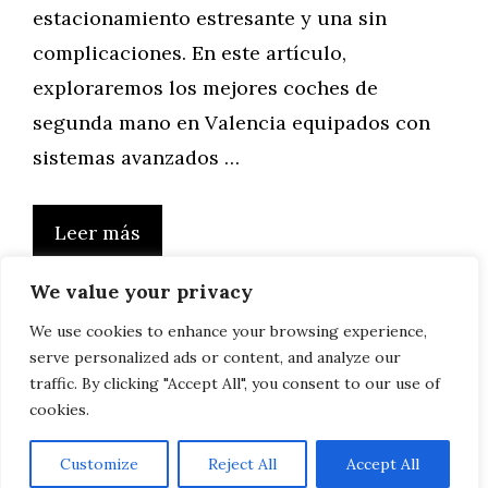
estacionamiento estresante y una sin
complicaciones. En este artículo,
exploraremos los mejores coches de
segunda mano en Valencia equipados con
sistemas avanzados …
Leer más
We value your privacy
We use cookies to enhance your browsing experience,
serve personalized ads or content, and analyze our
Página
Página
Página
Página
←
Anterior
1
2
3
…
8
Siguiente
→
traffic. By clicking "Accept All", you consent to our use of
cookies.
Customize
Reject All
Accept All
AVISO LEGAL, POLITICA DE PRIVACIDAD, COOKIES