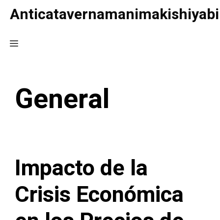
Saltar
Anticatavernamanimakishiyabi
al
contenido
Menú
General
Impacto de la
Crisis Económica