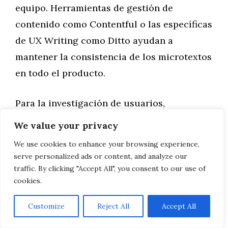
equipo. Herramientas de gestión de
contenido como Contentful o las específicas
de UX Writing como Ditto ayudan a
mantener la consistencia de los microtextos
en todo el producto.
Para la investigación de usuarios,
herramientas como Hotjar o Google
We value your privacy
Analytics pueden proporcionar insights
We use cookies to enhance your browsing experience,
sobre dónde los usuarios están teniendo
serve personalized ads or content, and analyze our
problemas. Las pruebas de usabilidad
traffic. By clicking "Accept All", you consent to our use of
cookies.
remotas con plataformas como UserTesting
te permiten validar tus textos con usuarios
Customize
Reject All
Accept All
reales.