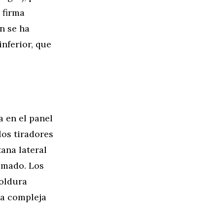
 firma
n se ha
nferior, que
a en el panel
los tiradores
tana lateral
omado. Los
moldura
la compleja