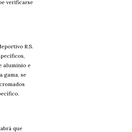
e verificarse
eportivo R.S.
pecíficos,
e aluminio e
la gama, se
s cromados
ecífico.
Habrá que