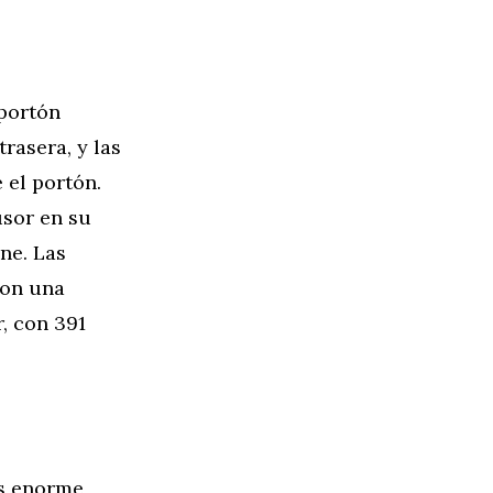
 portón
rasera, y las
 el portón.
usor en su
ine. Las
con una
, con 391
es enorme