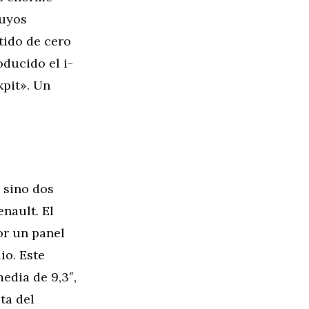
cuyos
tido de cero
oducido el i-
kpit». Un
 sino dos
nault. El
or un panel
io. Este
edia de 9,3″,
ta del