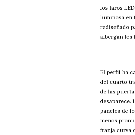
los faros LED
luminosa en 
rediseñado pa
albergan los 
El perfil ha 
del cuarto tr
de las puerta
desaparece. 
paneles de l
menos pronunc
franja curva d