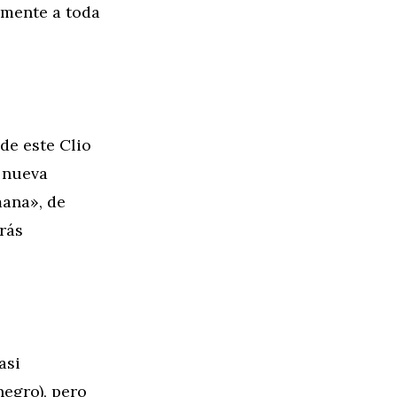
amente a toda
de este Clio
a nueva
mana», de
rás
asi
negro), pero