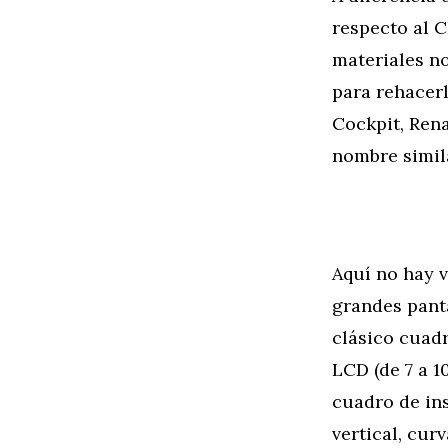
respecto al C
materiales no
para rehacerl
Cockpit, Rena
nombre simila
Aquí no hay 
grandes panta
clásico cuad
LCD (de 7 a 1
cuadro de in
vertical, cur