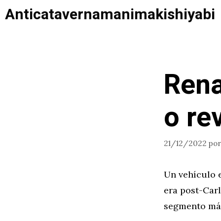
Saltar
Anticatavernamanimakishiyabi
al
contenido
Rena
o re
21/12/2022
po
Un vehículo e
era post-Carl
segmento más