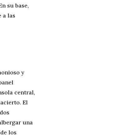
En su base,
 a las
e
monioso y
panel
sola central,
acierto. El
ndos
albergar una
 de los