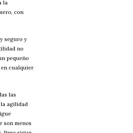
 la
asero, con
y seguro y
ilidad no
 un pequeño
 en cualquier
das las
 la agilidad
sigue
re son menos
s. Pero sigue