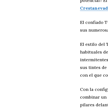
potencial? E
Crestanevad
El confiado 
sus numerosa
El estilo de
habituales de
intermitentes
sus tintes de
con el que c
Con la config
combinar un s
pilares delan