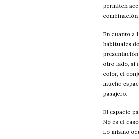
permiten acen
combinación 
En cuanto a l
habituales de
presentación 
otro lado, si
color, el con
mucho espaci
pasajero.
El espacio pa
No es el caso
Lo mismo ocur