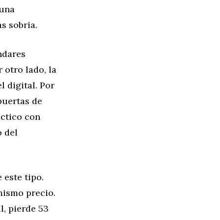
 una
s sobria.
ndares
 otro lado, la
 digital. Por
 puertas de
áctico con
 del
 este tipo.
mismo precio.
l, pierde 53