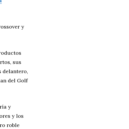
a
rossover y
productos
rtos, sus
s delantero,
ian del Golf
ría y
ores y los
gro roble