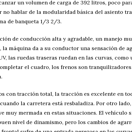
lcanzar un volumen de carga de 392 litros, poco para
r no hablar de la modularidad básica del asiento tr
ema de banqueta 1/3 2/3.
ción de conducción alta y agradable, un manejo mu
s, la máquina da a su conductor una sensación de ag
SUV, las ruedas traseras ruedan en las curvas, como
ompletar el cuadro, los frenos son tranquilizadores
.
s con tracción total, la tracción es excelente en to
 cuando la carretera está resbaladiza. Por otro lado,
 ve muy mermada en estas situaciones. El vehículo 
buen nivel de dinamismo, pero los cambios de agar
l frontal sufre de una entrada perezosa en las curva