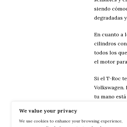
siendo cómodo
degradadas y 
En cuanto a l
cilindros con
todos los que
el motor para 
Si el T-Roc t
Volkswagen. 
tu mano está 
pequeño SUV
We value your privacy
We use cookies to enhance your browsing experience,
Categorías
Motor