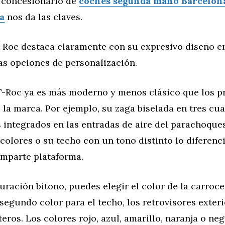
l concesionario de
coches segunda mano Barcelon
a
nos da las claves.
T-Roc destaca claramente con su expresivo diseño c
s opciones de personalización.
l T-Roc ya es más moderno y menos clásico que los 
 la marca. Por ejemplo, su zaga biselada en tres cua
 integrados en las entradas de aire del parachoque
 colores o su techo con un tono distinto lo diferenc
omparte plataforma.
uración bitono, puedes elegir el color de la carroce
egundo color para el techo, los retrovisores exteri
teros. Los colores rojo, azul, amarillo, naranja o ne