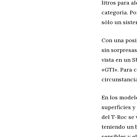
litros para a
categoría. Po
sólo un sist
Con una posi
sin sorpresa
vista en un 
«GTI». Para c
circunstancia
En los modelo
superficies y
del T-Roc se
teniendo un 
sensibles y e