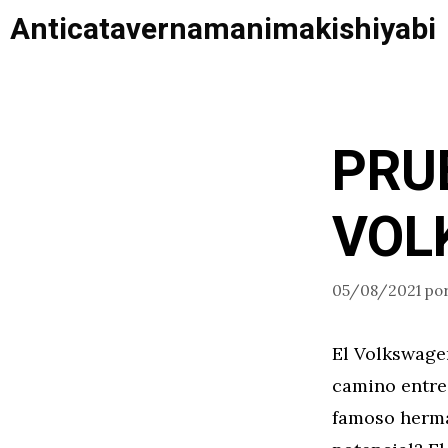
Saltar
Anticatavernamanimakishiyabi
al
contenido
PRU
VOL
05/08/2021
po
El Volkswage
camino entre
famoso herma