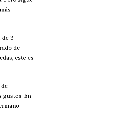
 más
 de 3
grado de
edas, este es
 de
s gustos. En
 hermano