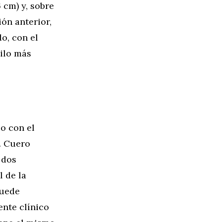
 cm) y, sobre
ión anterior,
o, con el
ilo más
o con el
. Cuero
 dos
l de la
puede
ente clínico