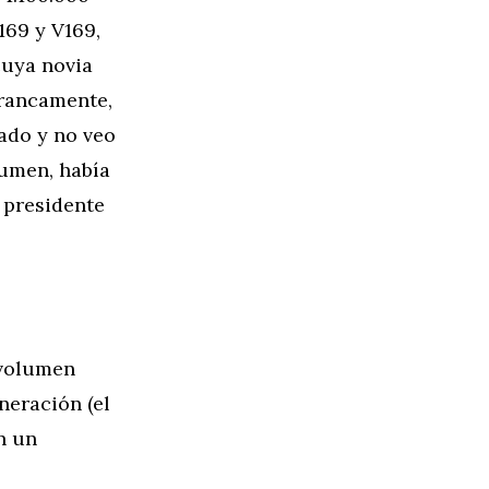
169 y V169,
cuya novia
francamente,
iado y no veo
sumen, había
 presidente
ovolumen
neración (el
n un