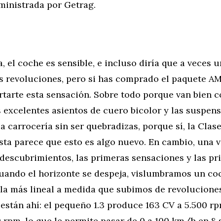
inistrada por Getrag.
ía, el coche es sensible, e incluso diría que a veces 
as revoluciones, pero si has comprado el paquete A
tarte esta sensación. Sobre todo porque van bien c
s excelentes asientos de cuero bicolor y las suspen
la carrocería sin ser quebradizas, porque sí, la Clase
sta parece que esto es algo nuevo. En cambio, una 
 descubrimientos, las primeras sensaciones y las pr
uando el horizonte se despeja, vislumbramos un co
la más lineal a medida que subimos de revoluciones
 están ahí: el pequeño 1.3 produce 163 CV a 5.500 r
0 rpm, lo que le permite pasar de 0 a 100 km/h en 8