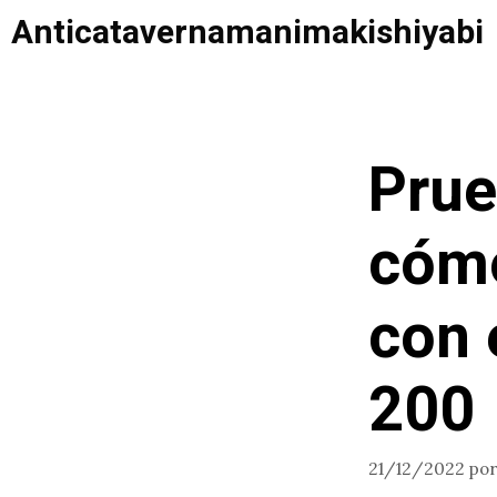
Saltar
Anticatavernamanimakishiyabi
al
contenido
Prue
cómo
con 
200
21/12/2022
po