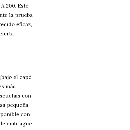
 A 200. Este
nte la prueba
ecido eficaz,
cierta
¡bajo el capó
 es más
 escuchas con
esa pequeña
sponible con
ble embrague