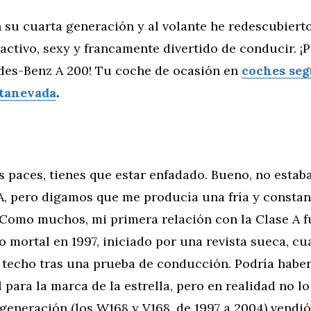
n su cuarta generación y al volante he redescubiert
ctivo, sexy y francamente divertido de conducir. ¡P
es-Benz A 200! Tu coche de ocasión en
coches se
tanevada
.
s paces, tienes que estar enfadado. Bueno, no estab
 A, pero digamos que me producía una fría y constan
. Como muchos, mi primera relación con la Clase A f
to mortal en 1997, iniciado por una revista sueca, c
l techo tras una prueba de conducción. Podría haber
l para la marca de la estrella, pero en realidad no lo
generación (los W168 y V168, de 1997 a 2004) vendió