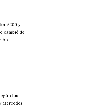
otor A200 y
yo cambié de
ción.
según los
y Mercedes,