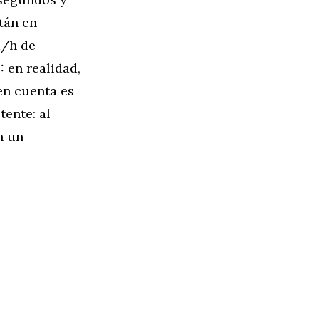
tán en
m/h de
 en realidad,
en cuenta es
tente: al
n un