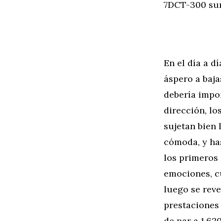
7DCT-300 sum
En el día a d
áspero a baj
debería impor
dirección, lo
sujetan bien 
cómoda, y ha
los primeros
emociones, c
luego se reve
prestaciones
de par a 1.62