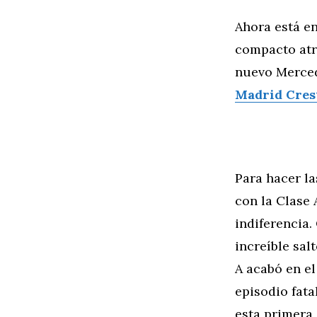
Ahora está e
compacto atra
nuevo Merced
Madrid Cres
Para hacer la
con la Clase
indiferencia
increíble sal
A acabó en e
episodio fata
esta primera 