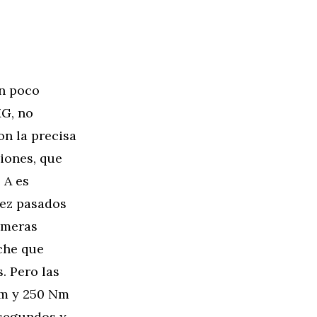
un poco
MG, no
on la precisa
siones, que
 A es
vez pasados
imeras
che que
. Pero las
pm y 250 Nm
 segundos y