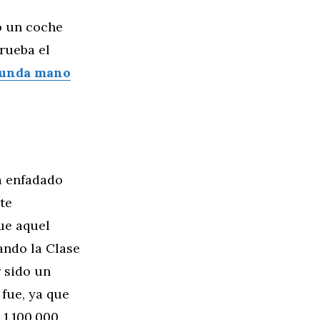
o un coche
rueba el
gunda mano
a enfadado
te
ue aquel
uando la Clase
 sido un
 fue, ya que
 1.100.000