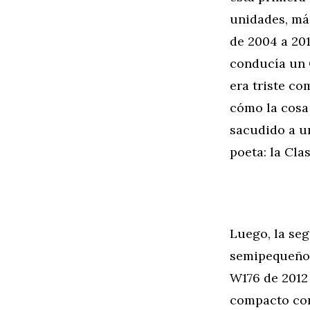
unidades, más
de 2004 a 201
conducía un C
era triste co
cómo la cosa 
sacudido a un
poeta: la Cla
Luego, la se
semipequeño y
W176 de 2012 
compacto com