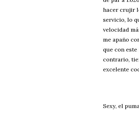
hacer crujir 
servicio, lo 
velocidad máx
me apaño con 
que con este 
contrario, ti
excelente coc
Sexy, el pum