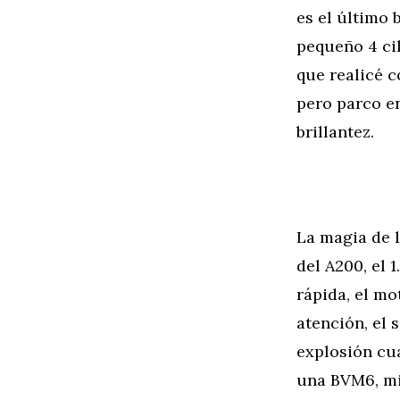
es el último 
pequeño 4 cil
que realicé c
pero parco en
brillantez.
La magia de l
del A200, el 
rápida, el mo
atención, el
explosión cua
una BVM6, mi