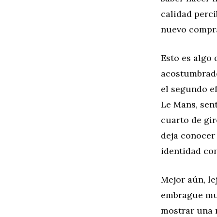
calidad perci
nuevo compr
Esto es algo
acostumbrado 
el segundo ef
Le Mans, sen
cuarto de gir
deja conocer 
identidad co
Mejor aún, le
embrague mue
mostrar una 