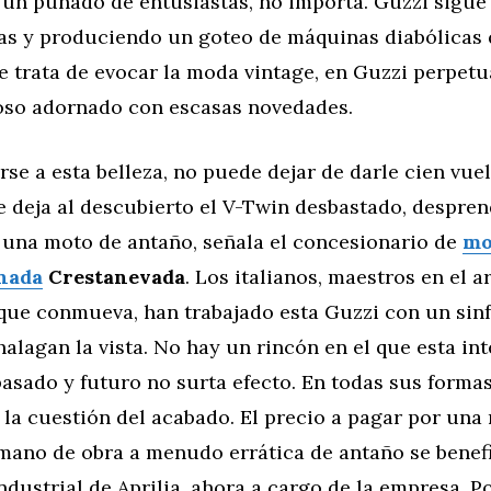
 un puñado de entusiastas, no importa. Guzzi sigue
ias y produciendo un goteo de máquinas diabólicas 
se trata de evocar la moda vintage, en Guzzi perpe
oso adornado con escasas novedades.
rse a esta belleza, no puede dejar de darle cien vuel
 deja al descubierto el V-Twin desbastado, despren
 una moto de antaño, señala el concesionario de
mo
nada
Crestanevada
. Los italianos, maestros en el a
 que conmueva, han trabajado esta Guzzi con un sinf
halagan la vista. No hay un rincón en el que esta int
asado y futuro no surta efecto. En todas sus formas
la cuestión del acabado. El precio a pagar por una
 mano de obra a menudo errática de antaño se benef
ndustrial de Aprilia, ahora a cargo de la empresa. Por