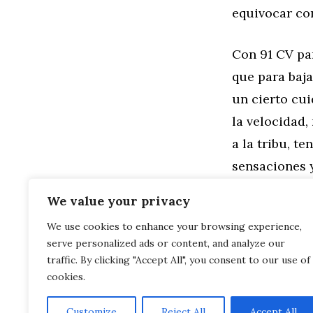
equivocar co
Con 91 CV pa
que para baj
un cierto cui
la velocidad,
a la tribu, t
sensaciones y
compra.
We value your privacy
We use cookies to enhance your browsing experience,
Categorías
Motor
serve personalized ads or content, and analyze our
Cómo crear u
Liposucción
traffic. By clicking "Accept All", you consent to our use of
cookies.
Customize
Reject All
Accept All