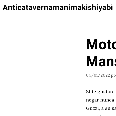
Saltar
Anticatavernamanimakishiyabi
al
contenido
Moto
Man
04/01/2022
p
Si te gustan 
negar nunca 
Guzzi, a su s