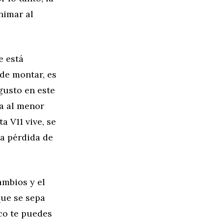
nimar al
e está
 de montar, es
gusto en este
la al menor
a V11 vive, se
ta pérdida de
ambios y el
ue se sepa
co te puedes