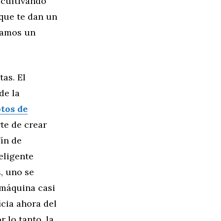
 cultivando
que te dan un
tuamos un
tas. El
de la
tos de
rte de crear
ín de
eligente
, uno se
 máquina casi
icia ahora del
 lo tanto, la