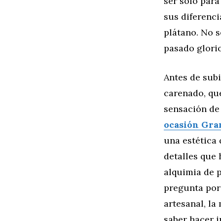
ser sólo para
sus diferenc
plátano. No 
pasado glori
Antes de subi
carenado, que
sensación de
ocasión Gra
una estética
detalles que 
alquimia de p
pregunta por 
artesanal, la
saber hacer i