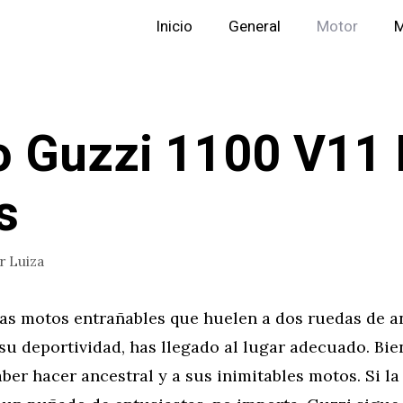
Inicio
General
Motor
M
 Guzzi 1100 V11 
s
or
Luiza
las motos entrañables que huelen a dos ruedas de a
su deportividad, has llegado al lugar adecuado. Bie
aber hacer ancestral y a sus inimitables motos. Si l