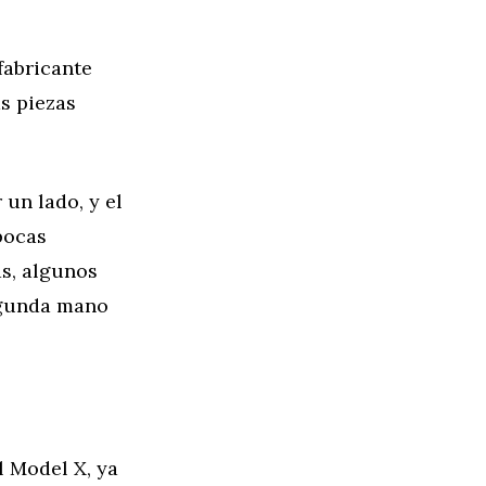
fabricante
s piezas
 un lado, y el
pocas
as, algunos
egunda mano
l Model X, ya