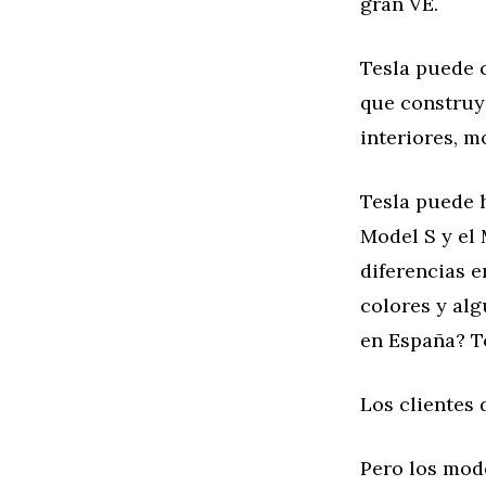
gran VE.
Tesla puede 
que construy
interiores, m
Tesla puede h
Model S y el
diferencias e
colores y al
en España? T
Los clientes 
Pero los mode