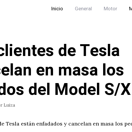
Inicio
General
Motor
M
clientes de Tesla
elan en masa los
dos del Model S/X
or
Luiza
de Tesla están enfadados y cancelan en masa los pe