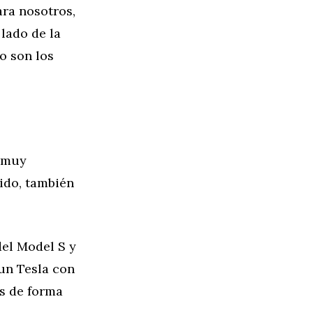
ara nosotros,
 lado de la
no son los
n muy
nido, también
del Model S y
 un Tesla con
es de forma