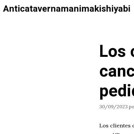
Saltar
Anticatavernamanimakishiyabi
al
contenido
Los 
canc
pedi
30/09/2023
p
Los clientes 