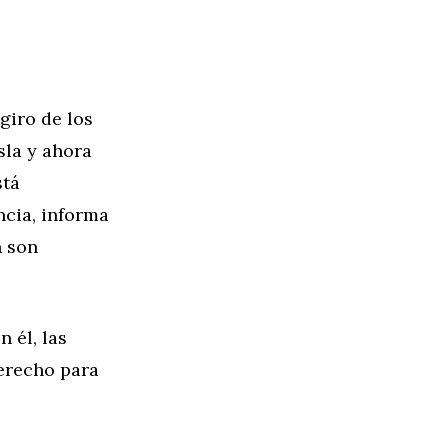
giro de los
la y ahora
stá
cia, informa
n son
 él, las
derecho para