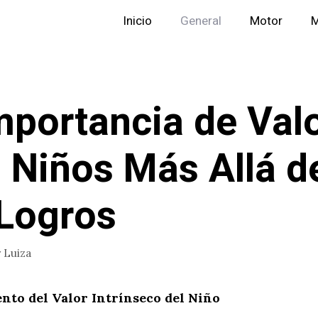
Inicio
General
Motor
M
mportancia de Val
s Niños Más Allá d
Logros
r
Luiza
nto del Valor Intrínseco del Niño