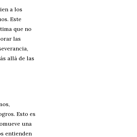
ien a los
os. Este
stima que no
orar las
severancia,
ás allá de las
mos,
gros. Esto es
promueve una
ños entienden