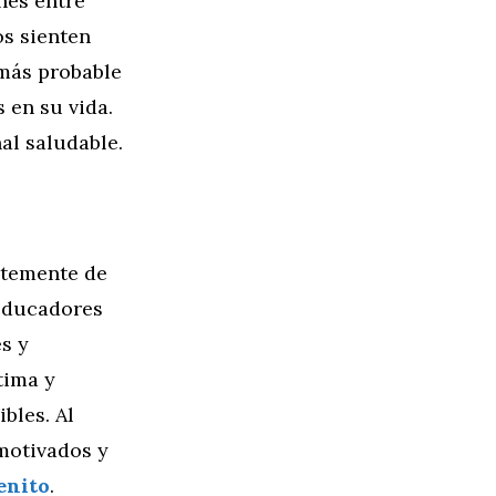
nes entre
os sienten
 más probable
 en su vida.
al saludable.
ntemente de
 educadores
s y
tima y
bles. Al
 motivados y
enito
.