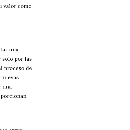
u valor como
ntar una
 solo por las
el proceso de
r nuevas
r una
oporcionan.