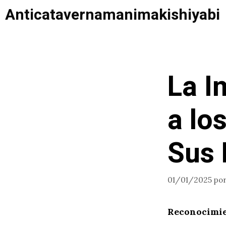
Saltar
Anticatavernamanimakishiyabi
al
contenido
La I
a lo
Sus 
01/01/2025
po
Reconocimie