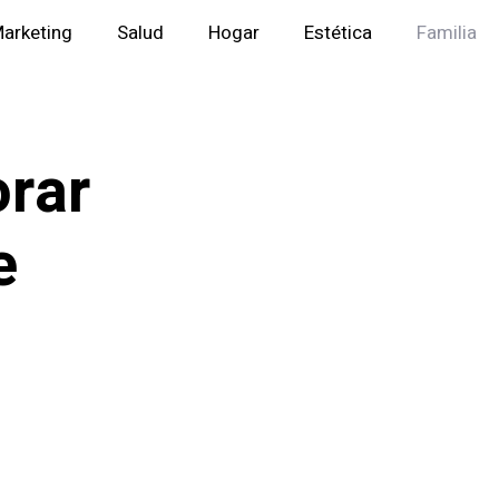
arketing
Salud
Hogar
Estética
Familia
orar
e