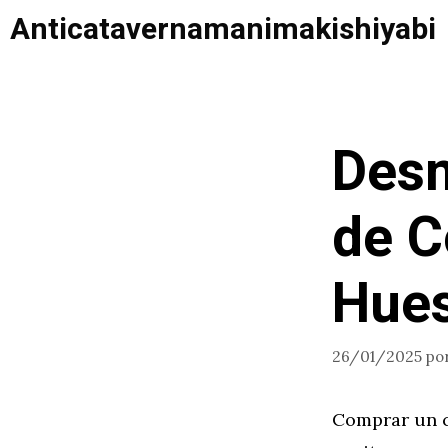
Saltar
Anticatavernamanimakishiyabi
al
contenido
Desm
de C
Hues
26/01/2025
po
Comprar un c