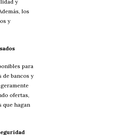
lidad y
Además, los
os y
sados
ponibles para
s de bancos y
ligeramente
do ofertas,
s que hagan
Seguridad