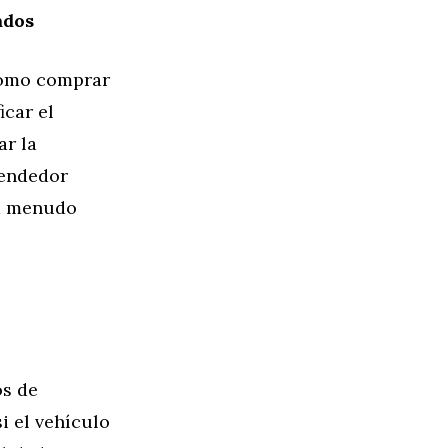
ados
como comprar
icar el
ar la
vendedor
 a menudo
s de
i el vehículo