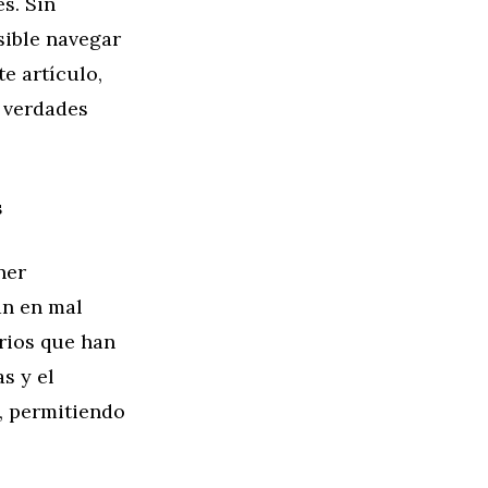
s. Sin
sible navegar
e artículo,
 verdades
s
ner
án en mal
rios que han
s y el
e, permitiendo