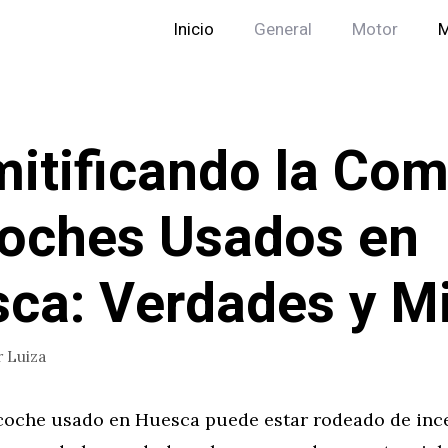
Inicio
General
Motor
M
itificando la Co
oches Usados en
ca: Verdades y M
r
Luiza
oche usado en Huesca puede estar rodeado de inc