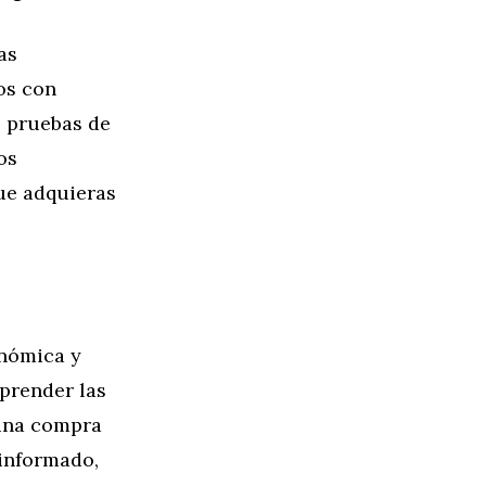
as
os con
s pruebas de
os
ue adquieras
nómica y
prender las
 una compra
 informado,