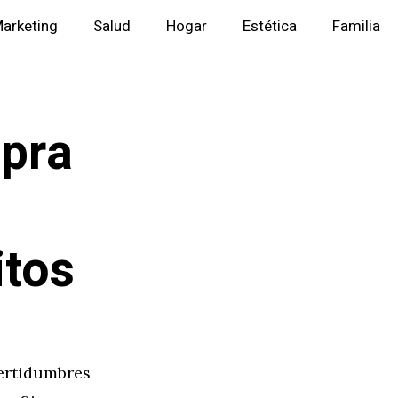
arketing
Salud
Hogar
Estética
Familia
mpra
itos
ertidumbres