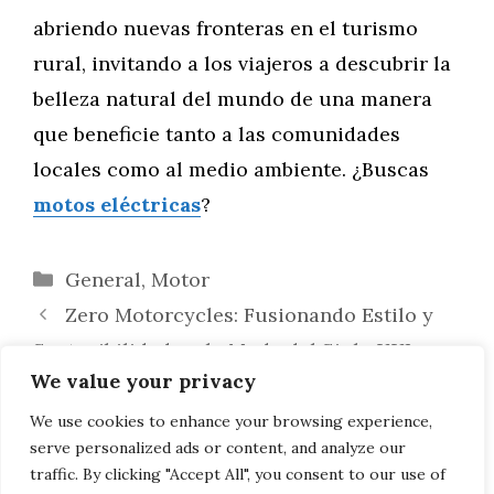
abriendo nuevas fronteras en el turismo
rural, invitando a los viajeros a descubrir la
belleza natural del mundo de una manera
que beneficie tanto a las comunidades
locales como al medio ambiente. ¿Buscas
motos eléctricas
?
Categorías
General
,
Motor
Zero Motorcycles: Fusionando Estilo y
Sostenibilidad en la Moda del Siglo XXI
We value your privacy
Zero Motorcycles en la Gran Pantalla:
Electrizando la Industria del Cine con
We use cookies to enhance your browsing experience,
serve personalized ads or content, and analyze our
Motocicletas Eléctricas
traffic. By clicking "Accept All", you consent to our use of