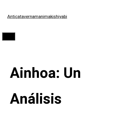
Saltar
Anticatavernamanimakishiyabi
al
contenido
Menú
Ainhoa: Un
Análisis